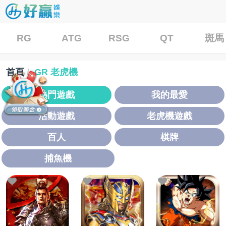
RG
ATG
RSG
QT
斑馬
首頁
GR 老虎機
熱門遊戲
我的最愛
活動遊戲
老虎機遊戲
百人
棋牌
捕魚機