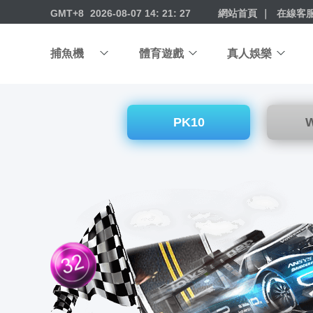
GMT+8
2026-08-07 14: 21: 28
網站首頁
在線客
捕魚機
體育遊戲
真人娛樂
PK10
WG
維
PK10
RG老虎機
RSG
斑馬捕魚機
ATG老虎機
BINGO/北京賽車
LOTTER
SP捕魚機
DG真人
DB真人
包你發棋牌
好路棋牌
斑馬老虎機
RK5老虎機
DB
DB捕魚機
FG捕魚機
億博真人
GClub真人