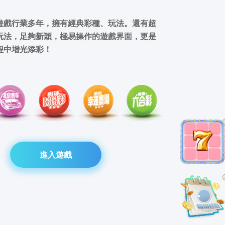
遊戲行業多年，擁有經典彩種、玩法。還有超
玩法，足夠新穎，極易操作的遊戲界面，更是
程中增光添彩！
老虎機
WOW老虎機
進入遊戲