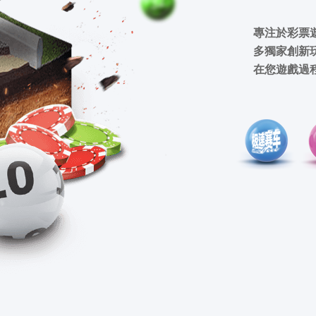
專注於彩票
護
多獨家創新
中
在您遊戲過
老虎機
SPLUS老虎機
AT老虎機
SR